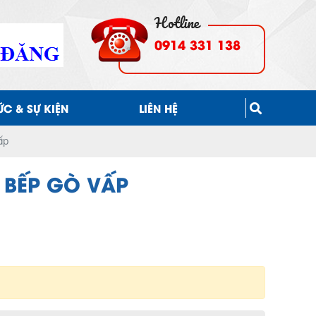
0914 331 138
TỨC & SỰ KIỆN
LIÊN HỆ
ấp
 BẾP GÒ VẤP