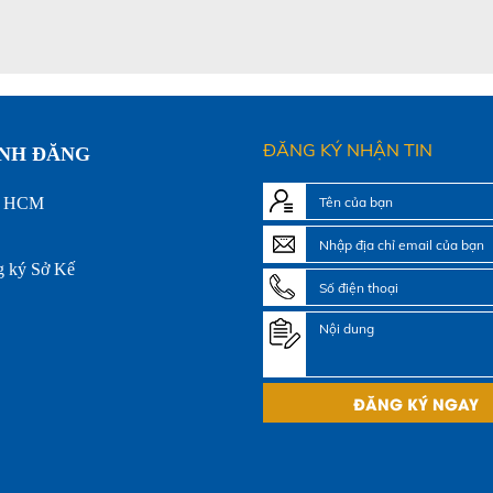
ĐĂNG KÝ NHẬN TIN
ÁNH ĐĂNG
.Hội
Q. Bình Thạnh, HCM
ang.com
ang.com
, Nơi đăng ký Sở Kế