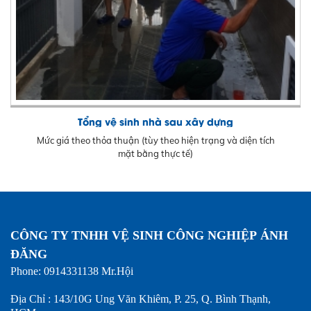
Tổng vệ sinh nhà sau xây dựng
Mức giá theo thỏa thuận (tùy theo hiện trạng và diện tích
mặt bằng thực tế)
CÔNG TY TNHH VỆ SINH CÔNG NGHIỆP ÁNH
ĐĂNG
Phone: 0914331138 Mr.Hội
Địa Chỉ : 143/10G Ung Văn Khiêm, P. 25, Q. Bình Thạnh,