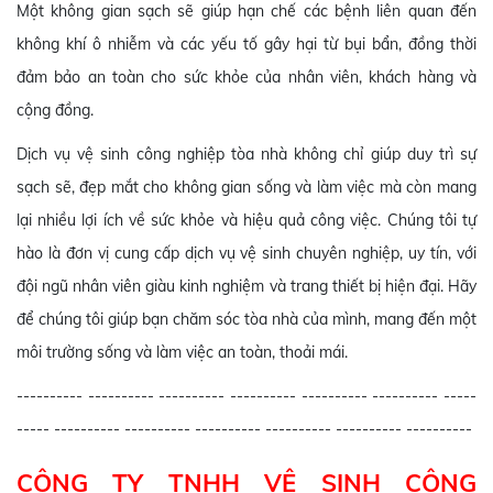
Một không gian sạch sẽ giúp hạn chế các bệnh liên quan đến
không khí ô nhiễm và các yếu tố gây hại từ bụi bẩn, đồng thời
đảm bảo an toàn cho sức khỏe của nhân viên, khách hàng và
cộng đồng.
Dịch vụ vệ sinh công nghiệp tòa nhà không chỉ giúp duy trì sự
sạch sẽ, đẹp mắt cho không gian sống và làm việc mà còn mang
lại nhiều lợi ích về sức khỏe và hiệu quả công việc. Chúng tôi tự
hào là đơn vị cung cấp dịch vụ vệ sinh chuyên nghiệp, uy tín, với
đội ngũ nhân viên giàu kinh nghiệm và trang thiết bị hiện đại. Hãy
để chúng tôi giúp bạn chăm sóc tòa nhà của mình, mang đến một
môi trường sống và làm việc an toàn, thoải mái.
---------- ---------- ---------- ---------- ---------- ---------- -----
----- ---------- ---------- ---------- ---------- ---------- ----------
CÔNG TY TNHH VỆ SINH CÔNG